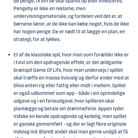
de penge, fx om de skal spares op eller investeres.
Pengeby er ikke en reklame, men
undervisningsmateriale, og fordelen ved det er, at
børnene lærer, at de ikke kan købe noget, hvis de ikke
har nogen penge. De er nødt til at lægge en plan, en
strategi, for at lykkes.
Et af de klassiske spil, hvor man som forælder ikke er
i tvivl om den opdragende effekt, er det ældgamle
brætspil Game Of Life, hvor man undervejs i spillet
skal træffe en masse livsvalg og derfor ender med at
blive enten rig eller fattig eller midt i mellem. Spillet
er også udkommet som app – både i sin oprindelige
udgave og i en ferieudgave, hvor spilleren skal
planlægge og betale sin drømmeferie. Appen lyder
måske en kende opdragende og kedelig, men spillet
er ganske gennemført - og der er lagt flere originale
indslag ind. Blandt andet skal man gerne undgå at få