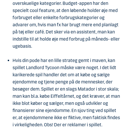
overskuelige kategorier. Budget-appen har den
specielt cool feature, at den løbende holder øje med
forbruget eller enkelte forbrugskategorier og
advarer om, hvis man fx har brugt mere end planlagt
på tøj eller café. Det sker via en assistent, man kan
indstille til at holde øje med forbrug på måneds- eller
ugebasis.
Hvis din pode har en lille strateg gemt i maven, kan
spillet Landlord Tycoon måske være noget. I det lidt
karikerede spil handler det om at købe og sælge
ejendomme og tjene penge på de mennesker, der
besøger dem. Spillet er en slags Matador i stor skala;
man kan bl.a. købe Eiffeltårnet, og det kræver, at man
ikke blot køber og sælger, men også udvikler og
finansierer sine ejendomme. En sjov ting ved spillet
er, at ejendommene ikke er fiktive, men faktisk findes
i virkeligheden. Obs! Der er reklamer i spillet.