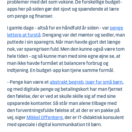
problemer med det som voksne. De forskellige budget-
apps her på siden gør det sjovt og spændende at lære
om penge og finanser.
I gamle dage - altså for en håndfuld år siden - var
penge
lettere at forstå
. Dengang var det mønter og sedler, man
puttede i sin sparegris. Når man havde gjort det længe
nok, var sparegrisen fuld. Men den kunne også være tom
hele tiden - og så kunne man med sine egne øjne se, at
man ikke havde formået at balancere forbrug og
indtjening. En budget-app kan tjene samme formål.
- Penge kan være et
abstrakt begreb, især for små børn
,
og med digitale penge og betalingskort har man fjernet
den følelse, der er ved at skulle skille sig af med sine
opsparede kontanter. Så står man alene tilbage med
den forventningsfulde følelse af, at der er en pakke på
vej, siger
Mikkel Offenberg
, der er IT-didaktisk konsulent
med speciale i digital kommunikation til børn.