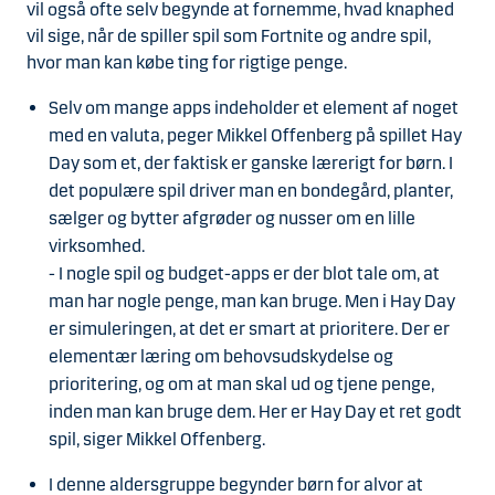
vil også ofte selv begynde at fornemme, hvad knaphed
vil sige, når de spiller spil som Fortnite og andre spil,
hvor man kan købe ting for rigtige penge.
Selv om mange apps indeholder et element af noget
med en valuta, peger Mikkel Offenberg på spillet Hay
Day som et, der faktisk er ganske lærerigt for børn. I
det populære spil driver man en bondegård, planter,
sælger og bytter afgrøder og nusser om en lille
virksomhed.
- I nogle spil og budget-apps er der blot tale om, at
man har nogle penge, man kan bruge. Men i Hay Day
er simuleringen, at det er smart at prioritere. Der er
elementær læring om behovsudskydelse og
prioritering, og om at man skal ud og tjene penge,
inden man kan bruge dem. Her er Hay Day et ret godt
spil, siger Mikkel Offenberg.
I denne aldersgruppe begynder børn for alvor at