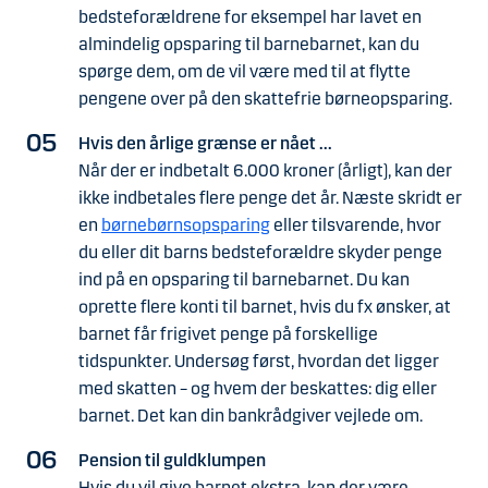
bedsteforældrene for eksempel har lavet en
almindelig opsparing til barnebarnet, kan du
spørge dem, om de vil være med til at flytte
pengene over på den skattefrie børneopsparing.
Hvis den årlige grænse er nået ...
Når der er indbetalt 6.000 kroner (årligt), kan der
ikke indbetales flere penge det år. Næste skridt er
en
børnebørnsopsparing
eller tilsvarende, hvor
du eller dit barns bedsteforældre skyder penge
ind på en opsparing til barnebarnet. Du kan
oprette flere konti til barnet, hvis du fx ønsker, at
barnet får frigivet penge på forskellige
tidspunkter. Undersøg først, hvordan det ligger
med skatten – og hvem der beskattes: dig eller
barnet. Det kan din bankrådgiver vejlede om.
Pension til guldklumpen
Hvis du vil give barnet ekstra, kan der være