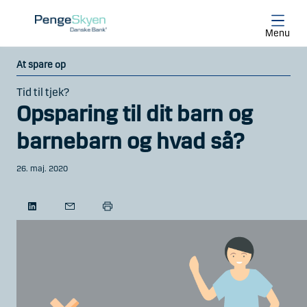
Gå til hovedindhold
Menu
At spare op
Tid til tjek?
Opsparing til dit barn og
barnebarn og hvad så?
26. maj. 2020