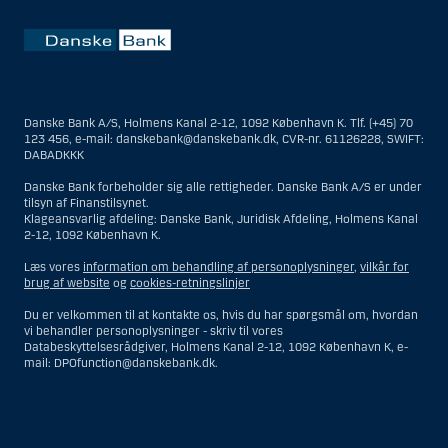
Danske Bank A/S, Holmens Kanal 2-12, 1092 København K. Tlf. (+45) 70
123 456, e-mail: danskebank@danskebank.dk, CVR-nr. 61126228, SWIFT:
DABADKKK
Danske Bank forbeholder sig alle rettigheder. Danske Bank A/S er under
tilsyn af Finanstilsynet.
Klageansvarlig afdeling: Danske Bank, Juridisk Afdeling, Holmens Kanal
2-12, 1092 København K.
Læs vores
information om behandling af personoplysninger
,
vilkår for
brug af website
og
cookies-retningslinjer
Du er velkommen til at kontakte os, hvis du har spørgsmål om, hvordan
vi behandler personoplysninger - skriv til vores
Databeskyttelsesrådgiver, Holmens Kanal 2-12, 1092 København K, e-
mail: DPOfunction@danskebank.dk.